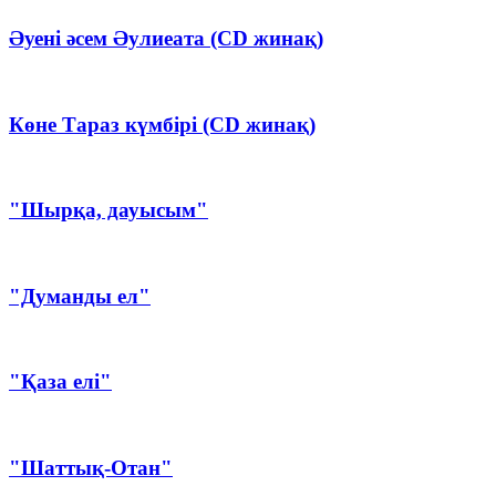
Әуені әсем Әулиеата (CD жинақ)
Көне Тараз күмбірі (CD жинақ)
"Шырқа, дауысым"
"Думанды ел"
"Қаза елі"
"Шаттық-Отан"