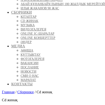
АБАЙ ҚҰНАНБАЙҰЛЫНЫҢ 180 ЖЫЛДЫҚ МЕРЕЙТО
ИЛЬЯ ЖАҚАНОВ 90 ЖАС
СБОРНИКИ
КІТАПТАР
CD ЖИНАҚ
МУЗЫКА
ВИДЕОГАЛЕРЕЯ
ONLINE ІС-ШАРАЛАР
ONLINE КОНЦЕРТТЕР
ӘНДЕР
МЕДИА
АФИША
ҚҰТТЫҚТАУ
ФОТОГАЛЕРЕЯ
ВАКАНСИИ
ПОСЛАНИЕ
НОВОСТИ
СМИ О НАС
МАРАПАТ
КОНТАКТЫ
Главная
/
Сборники
/
Cd жинақ
Cd жинақ