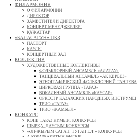
ФИЛАРМОНИЯ
О ФИЛАРМОНИИ
ДИРЕКТОР
ЗАМЕСТИТЕЛИ ДИРЕКТОРА
КОНЦЕРТ МЕНЕДЖЕРЛЕРІ
ҚҰЖАТТАР
«БАЛАСАГУН» ЦКЗ
ПАСПОРТ
ҚАУЛЫ
КОНЦЕРТНЫЙ ЗАЛ
КОЛЛЕКТИВ
ХУДОЖЕСТВЕННЫЕ КОЛЛЕКТИВЫ
ФОЛЬКЛОРНЫЙ АНСАМБЛЬ «АЛАТАУ»
ТАНЦЕВАЛЬНЫЙ АНСАМБЛЬ «АК КЕРБЕЗ»
ЭТНОГРАФИЧЕСКИЙ-ФОЛЬКЛОРНЫЙ ТАНЦЕВА
ЦИРКОВАЯ ГРУППА «ТАРАЗ»
ВОКАЛЬНЫЙ АНСАМБЛЬ «КАУСАР»
ОРКЕСТР КАЗАХСКИХ НАРОДНЫХ ИНСТРУМЕ
ТРИО «ТАРАЗ»
ТРИО «ЖАМБЫЛ»
КОНКУРС
КӨНЕ ТАРАЗ КҮМБІРІ КОНКУРСЫ
ШЫРҚА, ДАУСЫМ КОНКУРСЫ
«ӘН-ЖЫРЫМ САҒАН, ТУҒАН ЕЛ!» КОНКУРСЫ
А.ҚОРАЗБАЕВТЫҢ ӘНДЕРІ