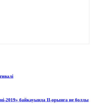
тивалі
ні-2019» байқауында ІІ-орынға ие болды