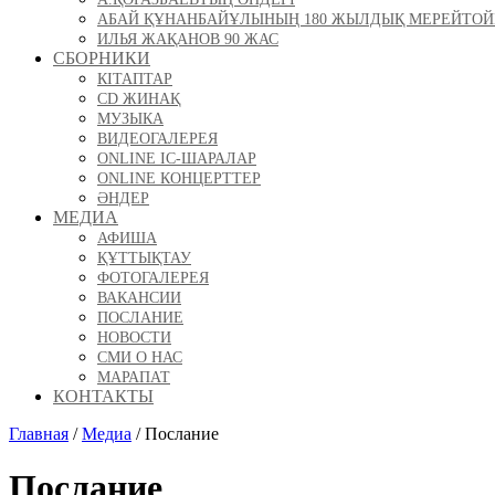
АБАЙ ҚҰНАНБАЙҰЛЫНЫҢ 180 ЖЫЛДЫҚ МЕРЕЙТО
ИЛЬЯ ЖАҚАНОВ 90 ЖАС
СБОРНИКИ
КІТАПТАР
CD ЖИНАҚ
МУЗЫКА
ВИДЕОГАЛЕРЕЯ
ONLINE ІС-ШАРАЛАР
ONLINE КОНЦЕРТТЕР
ӘНДЕР
МЕДИА
АФИША
ҚҰТТЫҚТАУ
ФОТОГАЛЕРЕЯ
ВАКАНСИИ
ПОСЛАНИЕ
НОВОСТИ
СМИ О НАС
МАРАПАТ
КОНТАКТЫ
Главная
/
Медиа
/
Послание
Послание