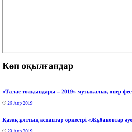
Көп оқылғандар
«Талас толқындары – 2019» музыкалық өнер фес
26 Апр 2019
Қазақ ұлттық аспаптар оркестрі «Жұбановтар әуе
29 Апр 2019