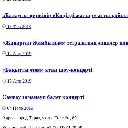
«Балауса» циркінің «Көңілді жастар» атты қой
18 Фев 2019
«Жаңарған Жамбылым» эстрадалық әншілер ко
12 Апр 2019
«Бақытты етем» атты шоу-концерті
15 Апр 2019
Самғау заманауи балет концерті
04 Нояб 2019
Адрес: город Тараз, улица Толе би, 89
Контактный Телефон: +7 (7262) 34-29-59