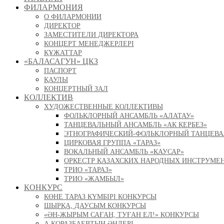
ФИЛАРМОНИЯ
О ФИЛАРМОНИИ
ДИРЕКТОР
ЗАМЕСТИТЕЛИ ДИРЕКТОРА
КОНЦЕРТ МЕНЕДЖЕРЛЕРІ
ҚҰЖАТТАР
«БАЛАСАГУН» ЦКЗ
ПАСПОРТ
ҚАУЛЫ
КОНЦЕРТНЫЙ ЗАЛ
КОЛЛЕКТИВ
ХУДОЖЕСТВЕННЫЕ КОЛЛЕКТИВЫ
ФОЛЬКЛОРНЫЙ АНСАМБЛЬ «АЛАТАУ»
ТАНЦЕВАЛЬНЫЙ АНСАМБЛЬ «АК КЕРБЕЗ»
ЭТНОГРАФИЧЕСКИЙ-ФОЛЬКЛОРНЫЙ ТАНЦЕВА
ЦИРКОВАЯ ГРУППА «ТАРАЗ»
ВОКАЛЬНЫЙ АНСАМБЛЬ «КАУСАР»
ОРКЕСТР КАЗАХСКИХ НАРОДНЫХ ИНСТРУМЕ
ТРИО «ТАРАЗ»
ТРИО «ЖАМБЫЛ»
КОНКУРС
КӨНЕ ТАРАЗ КҮМБІРІ КОНКУРСЫ
ШЫРҚА, ДАУСЫМ КОНКУРСЫ
«ӘН-ЖЫРЫМ САҒАН, ТУҒАН ЕЛ!» КОНКУРСЫ
А.ҚОРАЗБАЕВТЫҢ ӘНДЕРІ