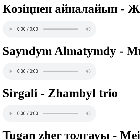
Көзіңнен айналайын -
Sayndym Almatymdy - M
Sirgali - Zhambyl trio
Tugan zher толгауы - Me