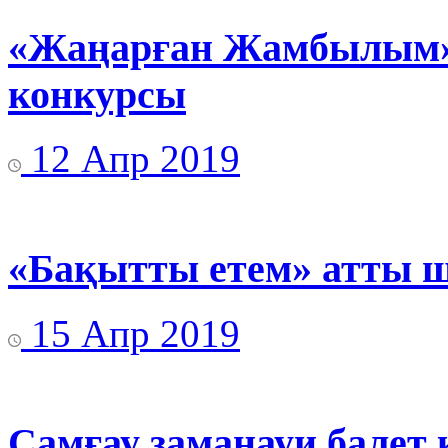
«Жаңарған Жамбылым» 
конкурсы
12 Апр 2019
«Бақытты етем» атты ш
15 Апр 2019
Самғау заманауи балет 