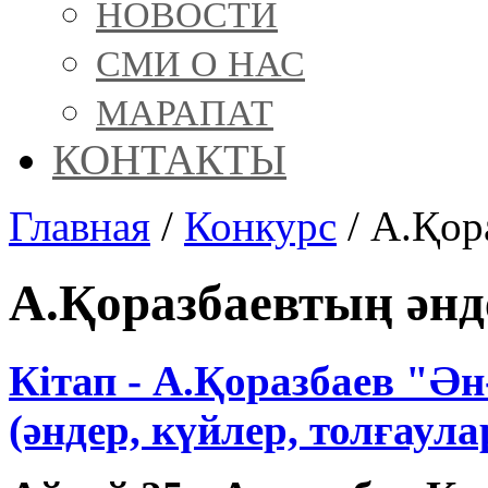
НОВОСТИ
СМИ О НАС
МАРАПАТ
КОНТАКТЫ
Главная
/
Конкурс
/
А.Қор
А.Қоразбаевтың әнд
Кітап - А.Қоразбаев "Ә
(әндер, күйлер, толғаула