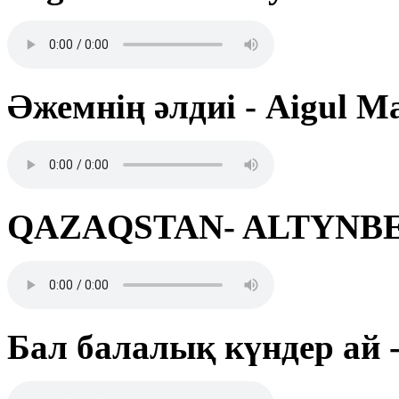
Әжемнің әлдиі - Aigul M
QAZAQSTAN- ALTYNB
Бал балалық күндер ай -