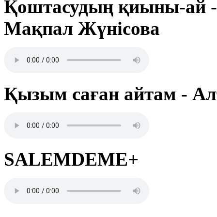
Қоштасудың қиыны-ай -
Мақпал Жүнісова
Қызым саған айтам - А
SALEMDEME+