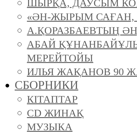
ШЫРҚА, ДАУСЫМ К
«ӘН-ЖЫРЫМ САҒАН, 
А.ҚОРАЗБАЕВТЫҢ ӘН
АБАЙ ҚҰНАНБАЙҰЛ
МЕРЕЙТОЙЫ
ИЛЬЯ ЖАҚАНОВ 90 Ж
СБОРНИКИ
КІТАПТАР
CD ЖИНАҚ
МУЗЫКА