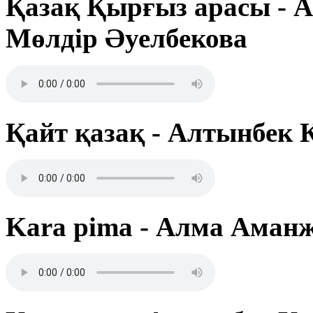
Қазақ Қырғыз арасы - 
Мөлдір Әуелбекова
Қайт қазақ - Алтынбек 
Kara pima - Алма Аман