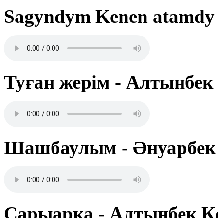
Sagyndym Kenen atamdy 
Туған жерім - Алтынбек
Шашбаулым - Әнуарбек
Сарыарқа - Алтынбек Қ