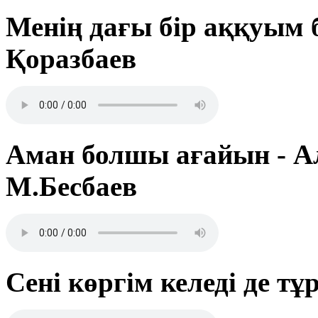
Менің дағы бір аққуым 
Қоразбаев
Аман болшы ағайын - А
М.Бесбаев
Сені көргім келеді де т