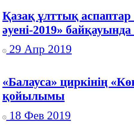
Қазақ ұлттық аспаптар
әуені-2019» байқауында
29 Апр 2019
«Балауса» циркінің «Кө
қойылымы
18 Фев 2019