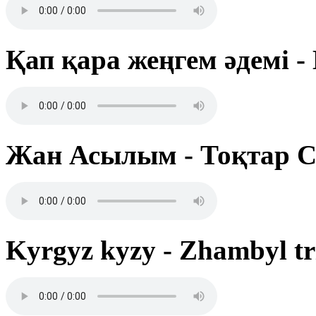
Қап қара жеңгем әдемі -
Жан Асылым - Тоқтар Се
Kyrgyz kyzy - Zhambyl tr