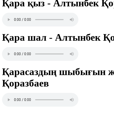
Қара қыз - Алтынбек Қо
Қара шал - Алтынбек Қ
Қарасаздың шыбығын же
Қоразбаев