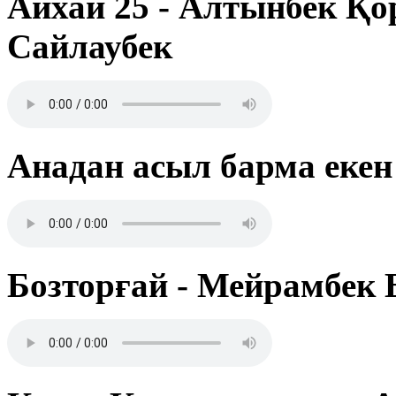
Айхай 25 - Алтынбек Қо
Сайлаубек
Анадан асыл барма екен
Бозторғай - Мейрамбек 