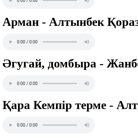
Арман - Алтынбек Қора
Әгугай, домбыра - Жанб
Қара Кемпір терме - Ал