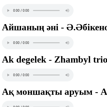
Айшаның әні - Ә.Әбікен
Ak degelek - Zhambyl tri
Ақ моншақты аруым - А