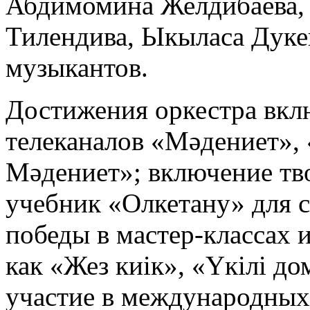
Абдимомина Желдибаева, 
Тилендива, Ыкыласа Дуке
музыкантов.
Достижения оркестра вклю
телеканалов «Мәдениет», 
Мәдениет»; включение тво
учебник «Олкетану» для с
победы в мастер-классах 
как «Жез киік», «Үкілі д
участие в международных