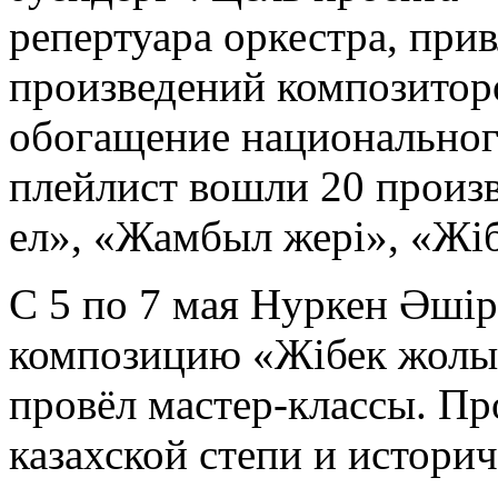
репертуара оркестра, при
произведений композито
обогащение национальног
плейлист вошли 20 произ
ел», «Жамбыл жері», «Жі
С 5 по 7 мая Нуркен Әшір
композицию «Жібек жолы
провёл мастер-классы. Пр
казахской степи и истори