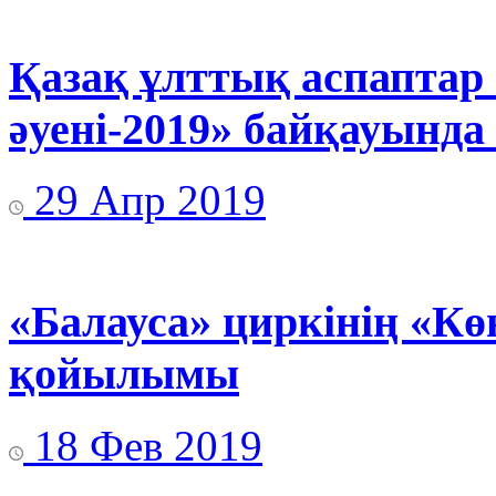
Қазақ ұлттық аспаптар
әуені-2019» байқауында
29 Апр 2019
«Балауса» циркінің «Кө
қойылымы
18 Фев 2019