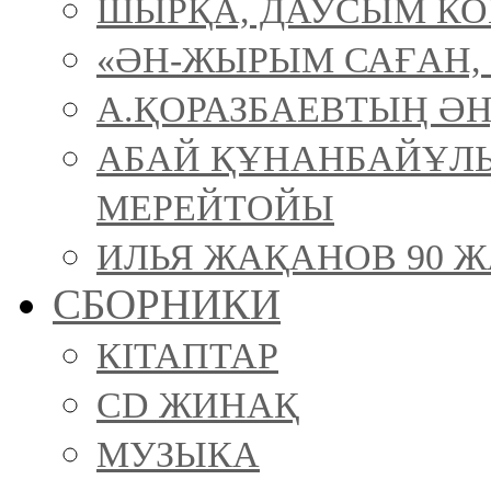
ШЫРҚА, ДАУСЫМ К
«ӘН-ЖЫРЫМ САҒАН, 
А.ҚОРАЗБАЕВТЫҢ ӘН
АБАЙ ҚҰНАНБАЙҰЛ
МЕРЕЙТОЙЫ
ИЛЬЯ ЖАҚАНОВ 90 Ж
СБОРНИКИ
КІТАПТАР
CD ЖИНАҚ
МУЗЫКА