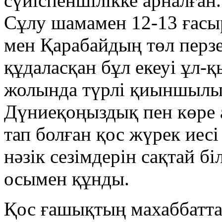
сүйіспеншілікке арналға
Сұлу шамамен 12-13 ғасы
мен Қарабайдың төл перзе
құдаласқан бұл екеуі ұл-
жолында түрлі қиыншылы
Дүниеқоңыздық пен көре 
тап болған қос жүрек иесі
нәзік сезімдерін сақтай б
осымен құнды.
Қос ғашықтың махаббатта