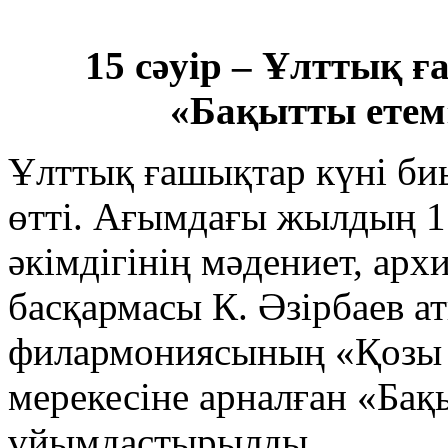
15 сәуір – Ұлттық 
«Бақытты етем
Ұлттық ғашықтар күні биы
өтті. Ағымдағы жылдың 1
әкімдігінің мәдениет, арх
басқармасы К. Әзірбаев 
филармониясының «Қозы
мерекесіне арналған «Бақ
ұйымдастырылды.