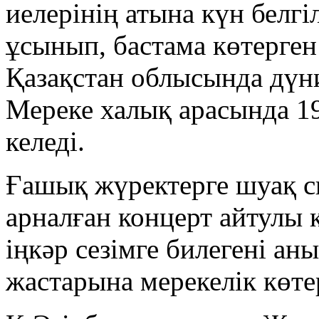
иелерінің атына күн белгі
ұсынып, бастама көтерге
Қазақстан облысында дүние
Мереке халық арасында 1
келеді.
Ғашық жүректерге шуақ с
арналған концерт айтулы
іңкәр сезімге билегені а
жастарына мерекелік көте