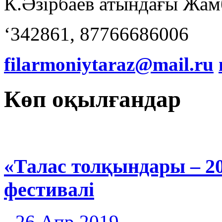
К.Әзірбаев атындағы Жа
‘342861, 87766686006
filarmoniytaraz@mail.ru
Көп оқылғандар
«Талас толқындары – 2
фестивалі
26 Апр 2019