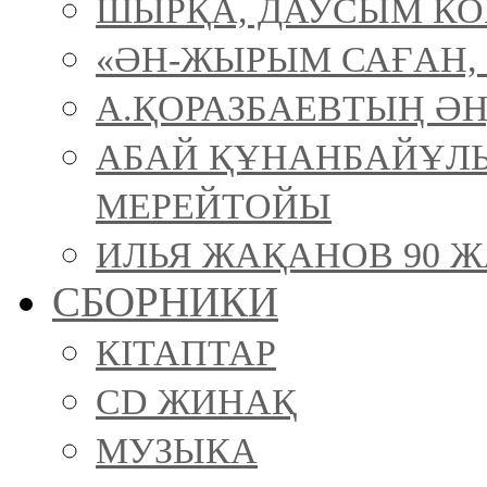
ШЫРҚА, ДАУСЫМ К
«ӘН-ЖЫРЫМ САҒАН, 
А.ҚОРАЗБАЕВТЫҢ ӘН
АБАЙ ҚҰНАНБАЙҰЛ
МЕРЕЙТОЙЫ
ИЛЬЯ ЖАҚАНОВ 90 Ж
СБОРНИКИ
КІТАПТАР
CD ЖИНАҚ
МУЗЫКА