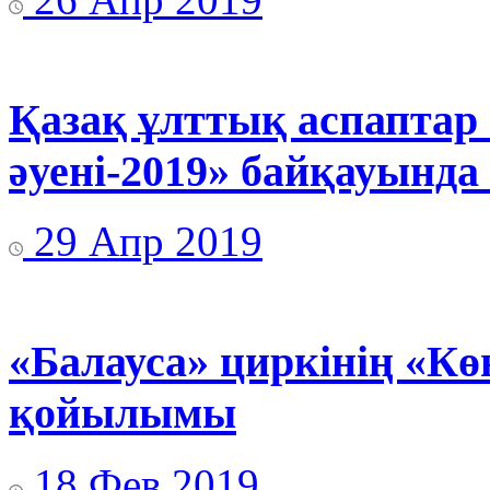
Қазақ ұлттық аспаптар
әуені-2019» байқауында
29 Апр 2019
«Балауса» циркінің «Кө
қойылымы
18 Фев 2019