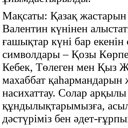
Мақсаты: Қазақ жастарын 
Валентин күнінен алыстат
ғашықтар күні бар екенін
символдары – Қозы Көрпе
Кебек, Төлеген мен Қыз 
махаббат қаһармандарын 
насихаттау. Солар арқыл
құндылықтарымызға, асыл
дәстүріміз бен әдет-ғұрпы