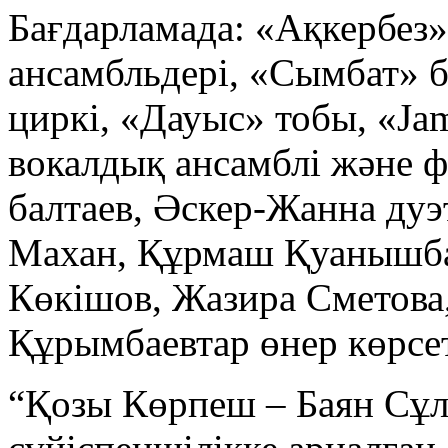
Бағдарламада: «Ақкербез»
ансамбльдері, «Сымбат» б
циркі, «Дауыс» тобы, «Jam
вокалдық ансамблі және ф
балтаев, Әскер-Жанна дуэ
Махан, Құрмаш Қуанышбае
Көкішов, Жазира Сметова,
Құрымбаевтар өнер көрсет
“Қозы Көрпеш – Баян Сұл