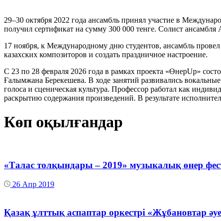
29–30 октября 2022 года ансамбль принял участие в Междунаро
получил сертификат на сумму 300 000 тенге. Солист ансамбля
17 ноября, к Международному дню студентов, ансамбль провел
казахских композиторов и создать праздничное настроение.
С 23 по 28 февраля 2026 года в рамках проекта «ӨнерUp» сост
Ғалымжана Берекешева. В ходе занятий развивались вокальные
голоса и сценическая культура. Профессор работал как индиви
раскрытию содержания произведений. В результате исполнител
Көп оқылғандар
«Талас толқындары – 2019» музыкалық өнер фес
26 Апр 2019
Қазақ ұлттық аспаптар оркестрі «Жұбановтар әуе