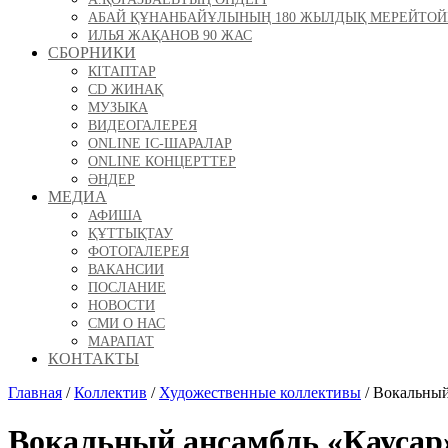
АБАЙ ҚҰНАНБАЙҰЛЫНЫҢ 180 ЖЫЛДЫҚ МЕРЕЙТО
ИЛЬЯ ЖАҚАНОВ 90 ЖАС
СБОРНИКИ
КІТАПТАР
CD ЖИНАҚ
МУЗЫКА
ВИДЕОГАЛЕРЕЯ
ONLINE ІС-ШАРАЛАР
ONLINE КОНЦЕРТТЕР
ӘНДЕР
МЕДИА
АФИША
ҚҰТТЫҚТАУ
ФОТОГАЛЕРЕЯ
ВАКАНСИИ
ПОСЛАНИЕ
НОВОСТИ
СМИ О НАС
МАРАПАТ
КОНТАКТЫ
Главная
/
Коллектив
/
Художественные коллективы
/
Вокальный
Вокальный ансамбль «Каусар