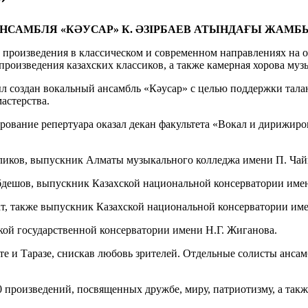
АНСАМБЛЯ «КӘУСАР» К. ӘЗІРБАЕВ АТЫНДАҒЫ ЖАМ
роизведения в классическом и современном направлениях на осн
произведения казахских классиков, а также камерная хорова му
л создан вокальный ансамбль «Кәусар» с целью поддержки тала
астерства.
рование репертуара оказал декан факультета «Вокал и дирижир
иликов, выпускник Алматы музыкального колледжа имени П. Чай
Абдешов, выпускник Казахской национальной консерватории име
сат, также выпускник Казахской национальной консерватории им
ой государственной консерватории имени Н.Г. Жиганова.
е и Таразе, снискав любовь зрителей. Отдельные солисты ансам
0 произведений, посвященных дружбе, миру, патриотизму, а так