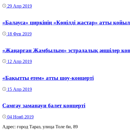
29 Апр 2019
«Балауса» циркінің «Көңілді жастар» атты қой
18 Фев 2019
«Жаңарған Жамбылым» эстрадалық әншілер ко
12 Апр 2019
«Бақытты етем» атты шоу-концерті
15 Апр 2019
Самғау заманауи балет концерті
04 Нояб 2019
Адрес: город Тараз, улица Толе би, 89