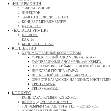
ФИЛАРМОНИЯ
О ФИЛАРМОНИИ
ДИРЕКТОР
ЗАМЕСТИТЕЛИ ДИРЕКТОРА
КОНЦЕРТ МЕНЕДЖЕРЛЕРІ
ҚҰЖАТТАР
«БАЛАСАГУН» ЦКЗ
ПАСПОРТ
ҚАУЛЫ
КОНЦЕРТНЫЙ ЗАЛ
КОЛЛЕКТИВ
ХУДОЖЕСТВЕННЫЕ КОЛЛЕКТИВЫ
ФОЛЬКЛОРНЫЙ АНСАМБЛЬ «АЛАТАУ»
ТАНЦЕВАЛЬНЫЙ АНСАМБЛЬ «АК КЕРБЕЗ»
ЭТНОГРАФИЧЕСКИЙ-ФОЛЬКЛОРНЫЙ ТАНЦЕВА
ЦИРКОВАЯ ГРУППА «ТАРАЗ»
ВОКАЛЬНЫЙ АНСАМБЛЬ «КАУСАР»
ОРКЕСТР КАЗАХСКИХ НАРОДНЫХ ИНСТРУМЕ
ТРИО «ТАРАЗ»
ТРИО «ЖАМБЫЛ»
КОНКУРС
КӨНЕ ТАРАЗ КҮМБІРІ КОНКУРСЫ
ШЫРҚА, ДАУСЫМ КОНКУРСЫ
«ӘН-ЖЫРЫМ САҒАН, ТУҒАН ЕЛ!» КОНКУРСЫ
А.ҚОРАЗБАЕВТЫҢ ӘНДЕРІ