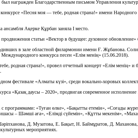
 и был награжден Благодарственным письмом Управления культу
 конкурсе «Песня моя — тебе, родная страна!» имени Народного
ка ансамбля Ақерке Құрбан заняла I место.
х продвижения статьи «Вектор в будущее: духовное обновление» 
одивших в зале областной филармонии имени Ғ. Жұбанова. Соли
 Международного конкурса песен «Елім менің» (15.06.2018).
тебе, родная страна!», провел отчетный концерт «Елім менің» 
.
дном фестивале «Алматы күзi», среди вокально-хоровых коллект
урса «Қазақ даусы – 2020», продвигая современное исполнение 
с программами: «Туған өлке», «Бақытты етемін», «Соғады жүре
сы – Шәмші аға», «Елімді сүйемін», «Құтты мекенім», «Махаб
әріпханова, Д. Музатова, Е. Бақыт, Н. Баймұратов, Д. Маханова
 культурных мероприятиях.