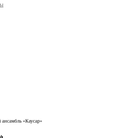
ЙЫ
 ансамбль «Каусар»
»