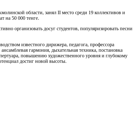
олинской области, занял II место среди 19 коллективов и
т на 50 000 тенге.
тивно организовать досуг студентов, популяризировать песни
оводством известного дирижера, педагога, профессора
 ансамблевая гармония, дыхательная техника, постановка
репертуара, повышению художественного уровня и глубокому
отенциал достиг новой высоты.