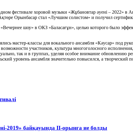
дном фестивале хоровой музыки «Жұбановтар әуені – 2022» в Акм
 Ақтөре Орынбасар стал «Лучшим солистом» и получил сертифика
 «Вечернее шоу» в ОКЗ «Баласағұн», целью которого было эффек
оялись мастер-классы для вокального ансамбля «Кәусар» под рук
 возможности участников, культура многоголосного исполнения,
дуально, так и в группах, уделяя особое внимание обновлению 
ьский уровень ансамбля значительно повысился, а творческий п
тивалі
ні-2019» байқауында ІІ-орынға ие болды