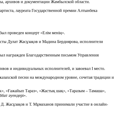
ры, архивов и документации Жамбылской области.
 артиста, лауреата Государственной премии Алтынбека
был проведен концерт «Елім менің».
сты Дулат Жасұзақов и Мадина Бердиярова, исполнители
и был награжден Благодарственным письмом Управления
ивов и индивидуальных исполнителей, и завоевал I место.
казахской песни на международном уровне, сочетая традиции и
к», «Ғажайып Тараз», «Жастық шақ», «Таразым – Тамаша»,
бат әуендері».
, Д. Жасұзақов и Т. Мұмаханов принимали участие в онлайн-