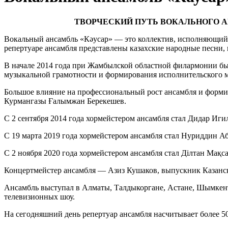
ТВОРЧЕСКИЙ ПУТЬ ВОКАЛЬНОГО 
Вокальный ансамбль «Кәусар» — это коллектив, исполняющий п
репертуаре ансамбля представлены казахские народные песни, 
В начале 2014 года при Жамбылской областной филармонии бы
музыкальной грамотности и формирования исполнительского м
Большое влияние на профессиональный рост ансамбля и форми
Курмангазы Ғалымжан Берекешев.
С 2 сентября 2014 года хормейстером ансамбля стал Дидар Иг
С 19 марта 2019 года хормейстером ансамбля стал Нуриддин 
С 2 ноября 2020 года хормейстером ансамбля стал Ділтан Мақ
Концертмейстер ансамбля — Азиз Кушаков, выпускник Казанск
Ансамбль выступал в Алматы, Талдыкоргане, Астане, Шымкент
телевизионных шоу.
На сегодняшний день репертуар ансамбля насчитывает более 5