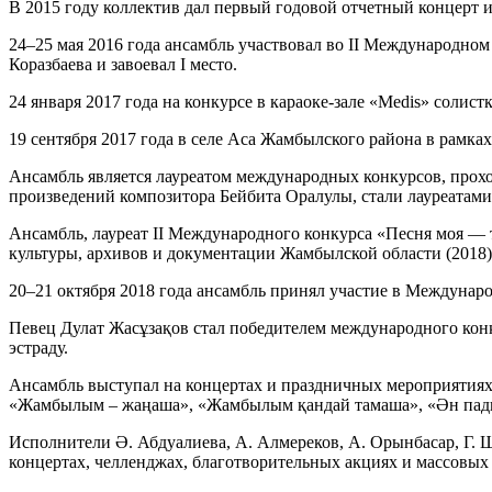
В 2015 году коллектив дал первый годовой отчетный концерт
24–25 мая 2016 года ансамбль участвовал во II Международном
Коразбаева и завоевал I место.
24 января 2017 года на конкурсе в караоке-зале «Medis» солист
19 сентября 2017 года в селе Аса Жамбылского района в рамка
Ансамбль является лауреатом международных конкурсов, прох
произведений композитора Бейбита Оралулы, стали лауреатами
Ансамбль, лауреат II Международного конкурса «Песня моя — 
культуры, архивов и документации Жамбылской области (2018)
20–21 октября 2018 года ансамбль принял участие в Междунаро
Певец Дулат Жасұзақов стал победителем международного конк
эстраду.
Ансамбль выступал на концертах и праздничных мероприятиях 
«Жамбылым – жаңаша», «Жамбылым қандай тамаша», «Ән падиша
Исполнители Ә. Абдуалиева, А. Алмереков, А. Орынбасар, Г. Ш
концертах, челленджах, благотворительных акциях и массовых