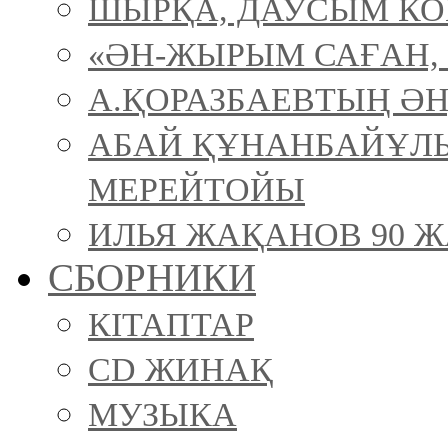
ШЫРҚА, ДАУСЫМ К
«ӘН-ЖЫРЫМ САҒАН, 
А.ҚОРАЗБАЕВТЫҢ ӘН
АБАЙ ҚҰНАНБАЙҰЛ
МЕРЕЙТОЙЫ
ИЛЬЯ ЖАҚАНОВ 90 Ж
СБОРНИКИ
КІТАПТАР
CD ЖИНАҚ
МУЗЫКА