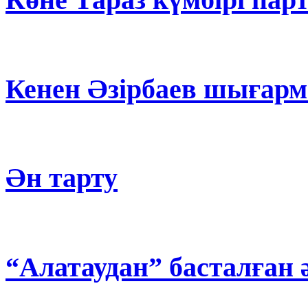
Кенен Әзірбаев шығар
Ән тарту
“Алатаудан” басталған 