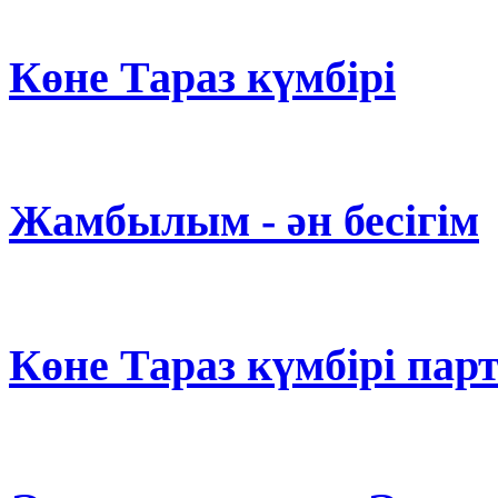
Көне Тараз күмбірі
Жамбылым - ән бесігім
Көне Тараз күмбірі пар