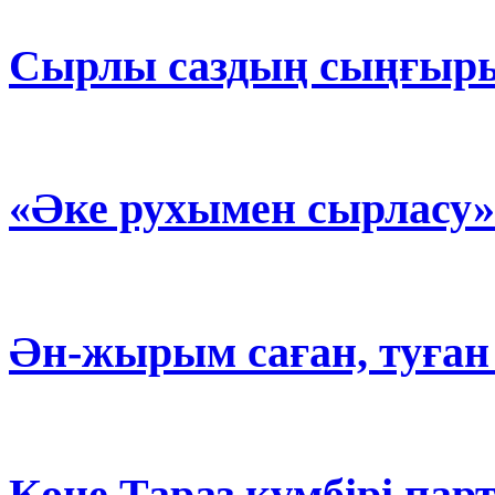
Сырлы саздың сыңғыры
«Әке рухымен сырласу
Ән-жырым саған, туған
Көне Тараз күмбірі пар