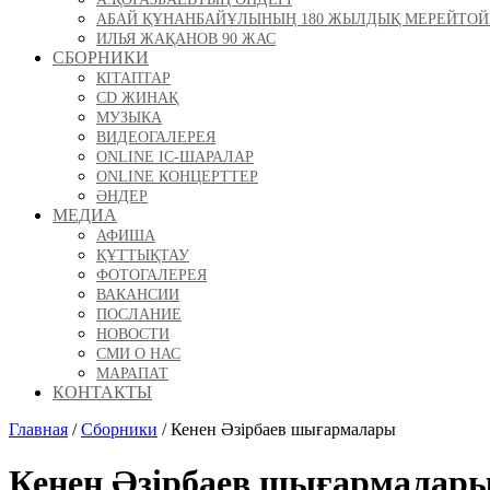
АБАЙ ҚҰНАНБАЙҰЛЫНЫҢ 180 ЖЫЛДЫҚ МЕРЕЙТО
ИЛЬЯ ЖАҚАНОВ 90 ЖАС
СБОРНИКИ
КІТАПТАР
CD ЖИНАҚ
МУЗЫКА
ВИДЕОГАЛЕРЕЯ
ONLINE ІС-ШАРАЛАР
ONLINE КОНЦЕРТТЕР
ӘНДЕР
МЕДИА
АФИША
ҚҰТТЫҚТАУ
ФОТОГАЛЕРЕЯ
ВАКАНСИИ
ПОСЛАНИЕ
НОВОСТИ
СМИ О НАС
МАРАПАТ
КОНТАКТЫ
Главная
/
Сборники
/
Кенен Әзірбаев шығармалары
Кенен Әзірбаев шығармалар