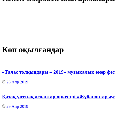
Көп оқылғандар
«Талас толқындары – 2019» музыкалық өнер фес
26 Апр 2019
Қазақ ұлттық аспаптар оркестрі «Жұбановтар әуе
29 Апр 2019