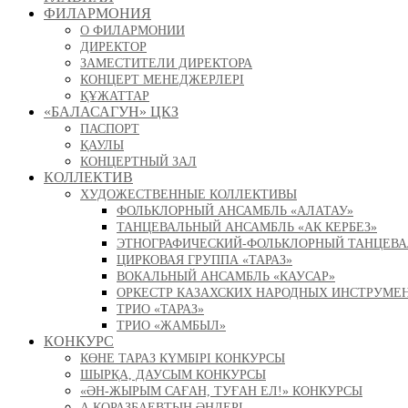
ФИЛАРМОНИЯ
О ФИЛАРМОНИИ
ДИРЕКТОР
ЗАМЕСТИТЕЛИ ДИРЕКТОРА
КОНЦЕРТ МЕНЕДЖЕРЛЕРІ
ҚҰЖАТТАР
«БАЛАСАГУН» ЦКЗ
ПАСПОРТ
ҚАУЛЫ
КОНЦЕРТНЫЙ ЗАЛ
КОЛЛЕКТИВ
ХУДОЖЕСТВЕННЫЕ КОЛЛЕКТИВЫ
ФОЛЬКЛОРНЫЙ АНСАМБЛЬ «АЛАТАУ»
ТАНЦЕВАЛЬНЫЙ АНСАМБЛЬ «АК КЕРБЕЗ»
ЭТНОГРАФИЧЕСКИЙ-ФОЛЬКЛОРНЫЙ ТАНЦЕВА
ЦИРКОВАЯ ГРУППА «ТАРАЗ»
ВОКАЛЬНЫЙ АНСАМБЛЬ «КАУСАР»
ОРКЕСТР КАЗАХСКИХ НАРОДНЫХ ИНСТРУМЕ
ТРИО «ТАРАЗ»
ТРИО «ЖАМБЫЛ»
КОНКУРС
КӨНЕ ТАРАЗ КҮМБІРІ КОНКУРСЫ
ШЫРҚА, ДАУСЫМ КОНКУРСЫ
«ӘН-ЖЫРЫМ САҒАН, ТУҒАН ЕЛ!» КОНКУРСЫ
А.ҚОРАЗБАЕВТЫҢ ӘНДЕРІ