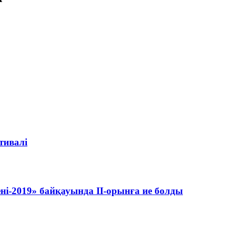
тивалі
ні-2019» байқауында ІІ-орынға ие болды