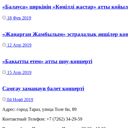
«Балауса» циркінің «Көңілді жастар» атты қой
18 Фев 2019
«Жаңарған Жамбылым» эстрадалық әншілер ко
12 Апр 2019
«Бақытты етем» атты шоу-концерті
15 Апр 2019
Самғау заманауи балет концерті
04 Нояб 2019
Адрес: город Тараз, улица Толе би, 89
Контактный Телефон: +7 (7262) 34-29-59