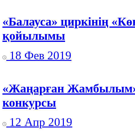
«Балауса» циркінің «Кө
қойылымы
18 Фев 2019
«Жаңарған Жамбылым» 
конкурсы
12 Апр 2019