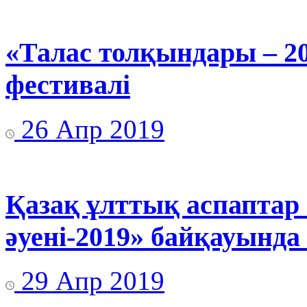
«Талас толқындары – 2
фестивалі
26 Апр 2019
Қазақ ұлттық аспаптар
әуені-2019» байқауында
29 Апр 2019