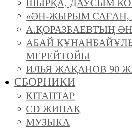
ШЫРҚА, ДАУСЫМ К
«ӘН-ЖЫРЫМ САҒАН, 
А.ҚОРАЗБАЕВТЫҢ ӘН
АБАЙ ҚҰНАНБАЙҰЛ
МЕРЕЙТОЙЫ
ИЛЬЯ ЖАҚАНОВ 90 Ж
СБОРНИКИ
КІТАПТАР
CD ЖИНАҚ
МУЗЫКА