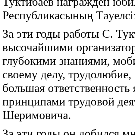
Туктибаев награжден юби
Республикасының Тәуелсіз
За эти годы работы С. Ту
высочайшими организато
глубокими знаниями, мо
своему делу, трудолюбие,
большая ответственность
принципами трудовой дея
Шеримовича.
За эти годы он добился м