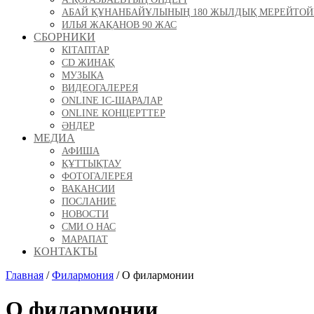
АБАЙ ҚҰНАНБАЙҰЛЫНЫҢ 180 ЖЫЛДЫҚ МЕРЕЙТО
ИЛЬЯ ЖАҚАНОВ 90 ЖАС
СБОРНИКИ
КІТАПТАР
CD ЖИНАҚ
МУЗЫКА
ВИДЕОГАЛЕРЕЯ
ONLINE ІС-ШАРАЛАР
ONLINE КОНЦЕРТТЕР
ӘНДЕР
МЕДИА
АФИША
ҚҰТТЫҚТАУ
ФОТОГАЛЕРЕЯ
ВАКАНСИИ
ПОСЛАНИЕ
НОВОСТИ
СМИ О НАС
МАРАПАТ
КОНТАКТЫ
Главная
/
Филармония
/
О филармонии
О филармонии