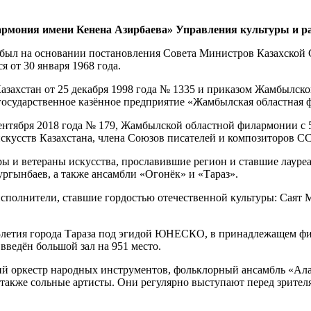
мония имени Кенена Азирбаева» Управления культуры и р
был на основании постановления Совета Министров Казахской 
 от 30 января 1968 года.
азахстан от 25 декабря 1998 года № 1335 и приказом Жамбылско
государственное казённое предприятие «Жамбылская областная 
нтября 2018 года № 179, Жамбылской областной филармонии с 5
искусств Казахстана, члена Союзов писателей и композиторов С
ы и ветераны искусства, прославившие регион и ставшие лауреа
гынбаев, а также ансамбли «Огонёк» и «Тараз».
исполнители, ставшие гордостью отечественной культуры: Саят
0-летия города Тараза под эгидой ЮНЕСКО, в принадлежащем ф
введён большой зал на 951 место.
ий оркестр народных инструментов, фольклорный ансамбль «Ала
а также сольные артисты. Они регулярно выступают перед зрите