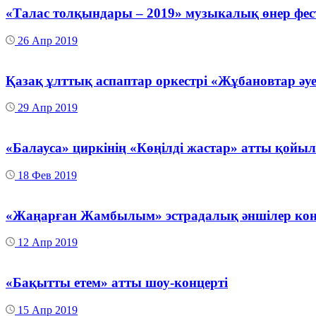
«Талас толқындары – 2019» музыкалық өнер фес
26 Апр 2019
Қазақ ұлттық аспаптар оркестрі «Жұбановтар әуе
29 Апр 2019
«Балауса» циркінің «Көңілді жастар» атты қой
18 Фев 2019
«Жаңарған Жамбылым» эстрадалық әншілер ко
12 Апр 2019
«Бақытты етем» атты шоу-концерті
15 Апр 2019