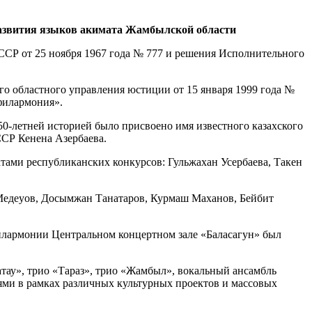
азвития языков акимата Жамбылской области
ССР от 25 ноября 1967 года № 777 и решения Исполнительного
го областного управления юстиции от 15 января 1999 года №
филармония».
0-летней историей было присвоено имя известного казахского
ССР Кенена Азербаева.
тами республиканских конкурсов: Гульжахан Усербаева, Такен
 Медеуов, Досымжан Танатаров, Курмаш Маханов, Бейбит
илармонии Центральном концертном зале «Баласагун» был
тау», трио «Тараз», трио «Жамбыл», вокальный ансамбль
лями в рамках различных культурных проектов и массовых