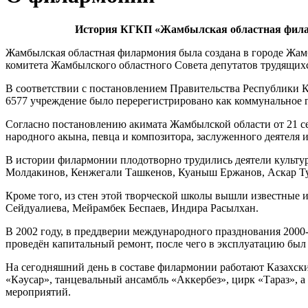
История КГКП «Жамбылская областная филар
Жамбылская областная филармония была создана в городе Жам
комитета Жамбылского областного Совета депутатов трудящихся
В соответствии с постановлением Правительства Республики К
6577 учреждение было перерегистрировано как коммунальное 
Согласно постановлению акимата Жамбылской области от 21 се
народного акына, певца и композитора, заслуженного деятеля 
В истории филармонии плодотворно трудились деятели культур
Молдакинов, Кенжегали Ташкенов, Куаныш Ержанов, Аскар Тур
Кроме того, из стен этой творческой школы вышли известные 
Сейдуалиева, Мейрамбек Беспаев, Индира Расылхан.
В 2002 году, в преддверии международного празднования 200
проведён капитальный ремонт, после чего в эксплуатацию был 
На сегодняшний день в составе филармонии работают Казахск
«Кәусар», танцевальный ансамбль «Аккербез», цирк «Тараз», 
мероприятий.