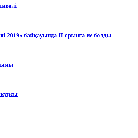
тивалі
ні-2019» байқауында ІІ-орынға ие болды
ылымы
нкурсы