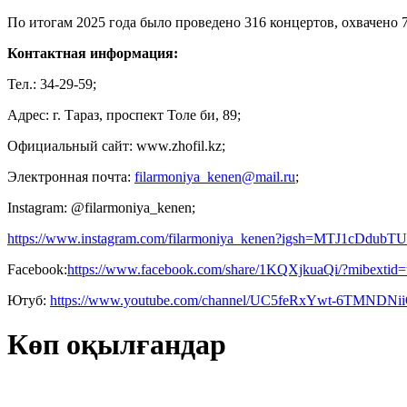
По итогам 2025 года было проведено 316 концертов, охвачено 7
Контактная информация:
Тел.: 34-29-59;
Адрес: г. Тараз, проспект Толе би, 89;
Официальный сайт: www.zhofil.kz;
Электронная почта:
filarmoniya_kenen@mail.ru
;
Instagram: @filarmoniya_kenen;
https://www.instagram.com/filarmoniya_kenen?igsh=MTJ1cDd
Facebook:
https://www.facebook.com/share/1KQXjkuaQi/?mibextid
Ютуб:
https://www.youtube.com/channel/UC5feRxYwt-6TMNDNi
Көп оқылғандар