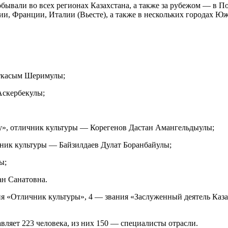
ывали во всех регионах Казахстана, а также за рубежом — в П
ии, Франции, Италии (Вьесте), а также в нескольких городах Ю
иткасым Шеримулы;
Аскербекулы;
у», отличник культуры — Корегенов Дастан Амангельдыулы;
чник культуры — Байзилдаев Дулат Боранбайулы;
ы;
ан Санатовна.
ия «Отличник культуры», 4 — звания «Заслуженный деятель Каз
вляет 223 человека, из них 150 — специалисты отрасли.