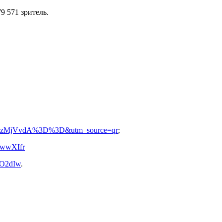
9 571 зритель.
ubTUzMjVvdA%3D%3D&utm_source=qr
;
=wwXIfr
iO2dIw
.