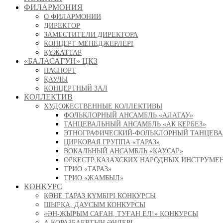
ФИЛАРМОНИЯ
О ФИЛАРМОНИИ
ДИРЕКТОР
ЗАМЕСТИТЕЛИ ДИРЕКТОРА
КОНЦЕРТ МЕНЕДЖЕРЛЕРІ
ҚҰЖАТТАР
«БАЛАСАГУН» ЦКЗ
ПАСПОРТ
ҚАУЛЫ
КОНЦЕРТНЫЙ ЗАЛ
КОЛЛЕКТИВ
ХУДОЖЕСТВЕННЫЕ КОЛЛЕКТИВЫ
ФОЛЬКЛОРНЫЙ АНСАМБЛЬ «АЛАТАУ»
ТАНЦЕВАЛЬНЫЙ АНСАМБЛЬ «АК КЕРБЕЗ»
ЭТНОГРАФИЧЕСКИЙ-ФОЛЬКЛОРНЫЙ ТАНЦЕВА
ЦИРКОВАЯ ГРУППА «ТАРАЗ»
ВОКАЛЬНЫЙ АНСАМБЛЬ «КАУСАР»
ОРКЕСТР КАЗАХСКИХ НАРОДНЫХ ИНСТРУМЕ
ТРИО «ТАРАЗ»
ТРИО «ЖАМБЫЛ»
КОНКУРС
КӨНЕ ТАРАЗ КҮМБІРІ КОНКУРСЫ
ШЫРҚА, ДАУСЫМ КОНКУРСЫ
«ӘН-ЖЫРЫМ САҒАН, ТУҒАН ЕЛ!» КОНКУРСЫ
А.ҚОРАЗБАЕВТЫҢ ӘНДЕРІ