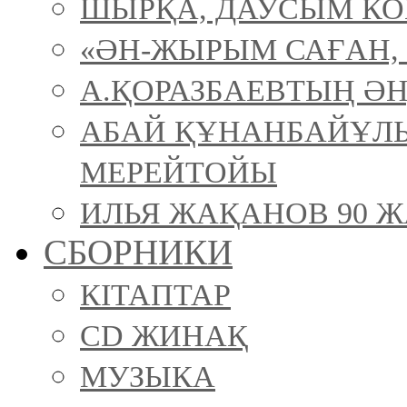
ШЫРҚА, ДАУСЫМ К
«ӘН-ЖЫРЫМ САҒАН, 
А.ҚОРАЗБАЕВТЫҢ ӘН
АБАЙ ҚҰНАНБАЙҰЛ
МЕРЕЙТОЙЫ
ИЛЬЯ ЖАҚАНОВ 90 Ж
СБОРНИКИ
КІТАПТАР
CD ЖИНАҚ
МУЗЫКА