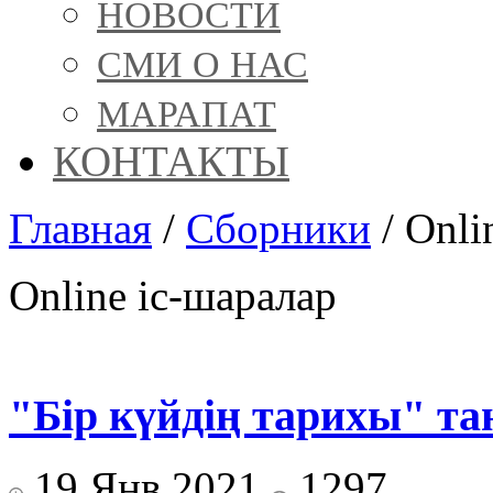
НОВОСТИ
СМИ О НАС
МАРАПАТ
КОНТАКТЫ
Главная
/
Сборники
/
Onli
Online іс-шаралар
"Бір күйдің тарихы" 
19 Янв 2021
1297