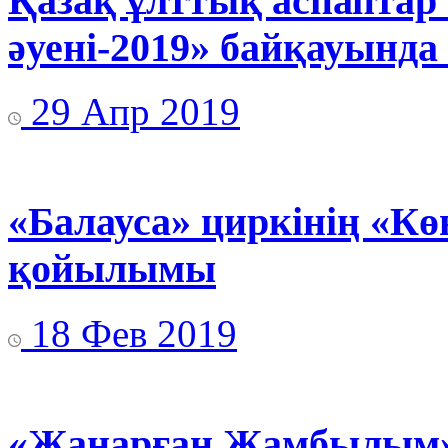
Қазақ ұлттық аспаптар
әуені-2019» байқауында
29 Апр 2019
«Балауса» циркінің «Кө
қойылымы
18 Фев 2019
«Жаңарған Жамбылым» 