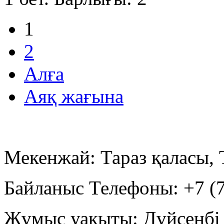
1
2
Алға
Аяқ жағына
Мекенжай: Тараз қаласы, 
Байланыс Телефоны: +7 (7
Жұмыс уақыты: Дүйсенбі -