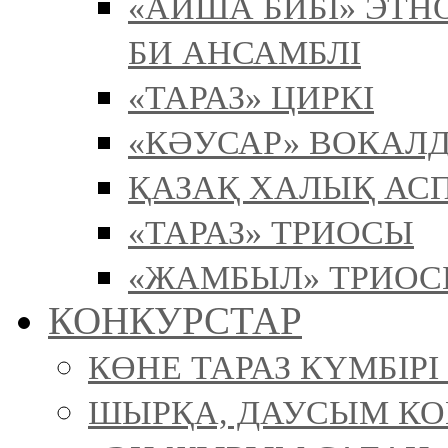
«АЙША БИБІ» ЭТ
БИ АНСАМБЛІ
«ТАРАЗ» ЦИРКІ
«КӘУСАР» ВОКАЛ
ҚАЗАҚ ХАЛЫҚ АСП
«ТАРАЗ» ТРИОСЫ
«ЖАМБЫЛ» ТРИО
КОНКУРСТАР
КӨНЕ ТАРАЗ КҮМБІР
ШЫРҚА, ДАУСЫМ К