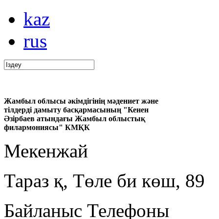
kaz
rus
Жамбыл облысы әкімдігінің мәдениет және
тілдерді дамыту басқармасының "Кенен
Әзірбаев атындағы Жамбыл облыстық
филармониясы" КМҚК
Мекенжай
Тараз қ, Төле би көш, 89
Байланыс Телефоны