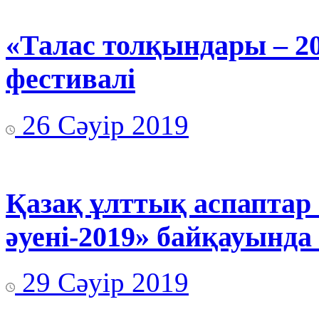
«Талас толқындары – 2
фестивалі
26 Сәуір 2019
Қазақ ұлттық аспаптар
әуені-2019» байқауында
29 Сәуір 2019