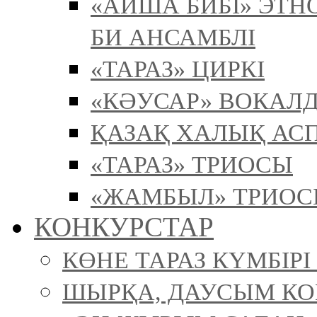
«АЙША БИБІ» ЭТ
БИ АНСАМБЛІ
«ТАРАЗ» ЦИРКІ
«КӘУСАР» ВОКАЛ
ҚАЗАҚ ХАЛЫҚ АСП
«ТАРАЗ» ТРИОСЫ
«ЖАМБЫЛ» ТРИО
КОНКУРСТАР
КӨНЕ ТАРАЗ КҮМБІР
ШЫРҚА, ДАУСЫМ К