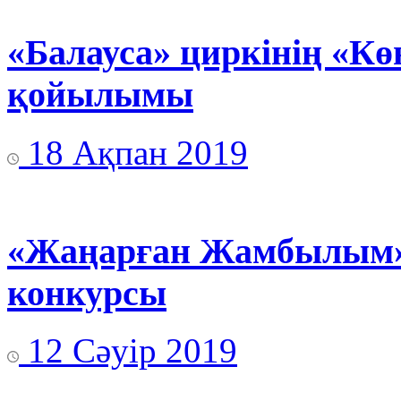
«Балауса» циркінің «Кө
қойылымы
18 Ақпан 2019
«Жаңарған Жамбылым» 
конкурсы
12 Сәуір 2019