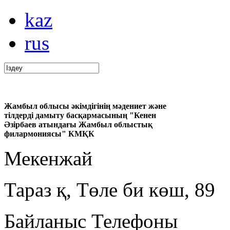
kaz
rus
Жамбыл облысы әкімдігінің мәдениет және
тілдерді дамыту басқармасының "Кенен
Әзірбаев атындағы Жамбыл облыстық
филармониясы" КМҚК
Мекенжай
Тараз қ, Төле би көш, 89
Байланыс Телефоны