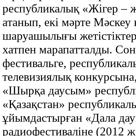
республикалық «Жігер – ж
атанып, екі мәрте Мәскеу
шаруашылығы жетістіктер
хатпен марапатталды. Со
фестивальге, республик
телевизиялық конкурсына,
«Шырқа даусым» республи
«Қазақстан» республикал
ұйымдастырған «Дала да
радиофестиваліне (2012 ж.