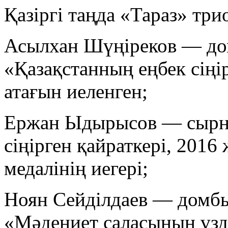
Қазіргі таңда «Тараз» тр
Асылхан Шүңіреков — д
«Қазақстанның еңбек сіңір
атағын иеленген;
Ержан Ыдырысов — сырна
сіңірген қайраткері, 2016
медалінің иегері;
Ноян Сейділдаев — домб
«Мәдениет саласының үзд