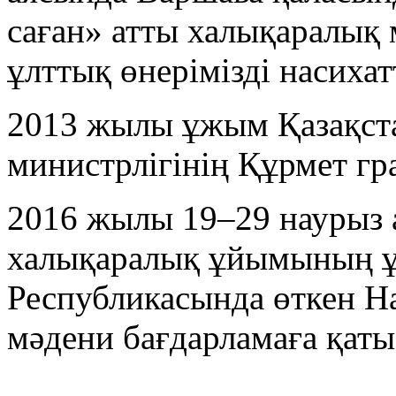
саған» атты халықаралық 
ұлттық өнерімізді насихат
2013 жылы ұжым Қазақст
министрлігінің Құрмет г
2016 жылы 19–29 науры
халықаралық ұйымының 
Республикасында өткен На
мәдени бағдарламаға қаты