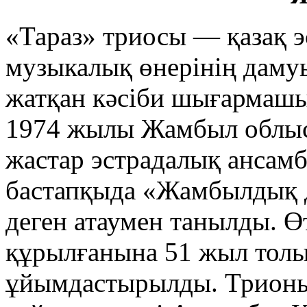
«Тараз» триосы — қазақ 
музыкалық өнерінің дамуы
жатқан кәсіби шығармаш
1974 жылы Жамбыл облыс
жастар эстрадалық ансам
бастапқыда «Жамбылдық 
деген атаумен танылды.
құрылғанына 51 жыл толы
ұйымдастырылды. Трионың