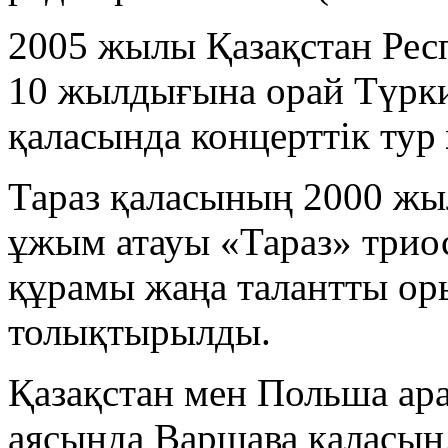
2005 жылы Қазақстан Ре
10 жылдығына орай Түрки
қаласында концерттік ту
Тараз қаласының 2000 ж
ұжым атауы «Тараз» триос
құрамы жаңа талантты о
толықтырылды.
Қазақстан мен Польша ар
аясында Варшава қаласын