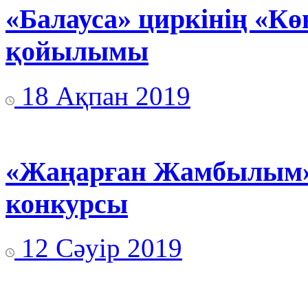
«Балауса» циркінің «Кө
қойылымы
18 Ақпан 2019
«Жаңарған Жамбылым» 
конкурсы
12 Сәуір 2019