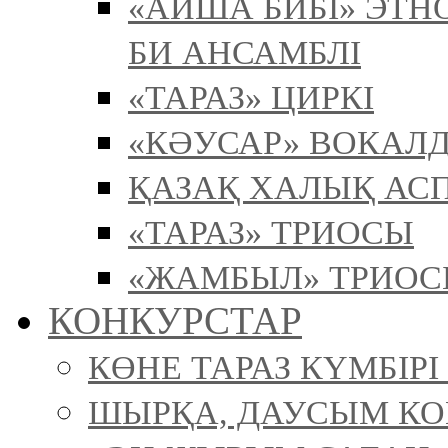
«АЙША БИБІ» ЭТ
БИ АНСАМБЛІ
«ТАРАЗ» ЦИРКІ
«КӘУСАР» ВОКАЛ
ҚАЗАҚ ХАЛЫҚ АСП
«ТАРАЗ» ТРИОСЫ
«ЖАМБЫЛ» ТРИО
КОНКУРСТАР
КӨНЕ ТАРАЗ КҮМБІР
ШЫРҚА, ДАУСЫМ К