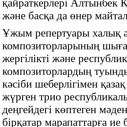
қайраткерлері Алтынбек 
және басқа да өнер майта
Ұжым репертуары халық ә
композиторларының шыға
жергілікті және республи
композиторлардың туынды
кәсіби шеберлігімен қаза
жүрген трио республикал
деңгейдегі көптеген мәде
бірқатар марапаттарға ие 