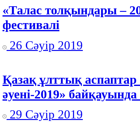
«Талас толқындары – 2
фестивалі
26 Сәуір 2019
Қазақ ұлттық аспаптар
әуені-2019» байқауында
29 Сәуір 2019