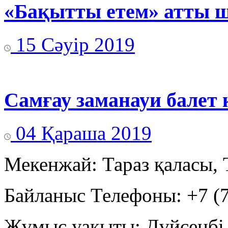
«Бақытты етем» атты ш
15 Сәуір 2019
Самғау заманауи балет 
04 Қараша 2019
Мекенжай: Тараз қаласы, 
Байланыс Телефоны: +7 (7
Жұмыс уақыты: Дүйсенбі -