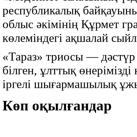
республикалық байқауын
облыс әкімінің Құрмет гр
көлеміндегі ақшалай сыйл
«Тараз» триосы — дәстүр 
білген, ұлттық өнерімізді
іргелі шығармашылық ұж
Көп оқылғандар