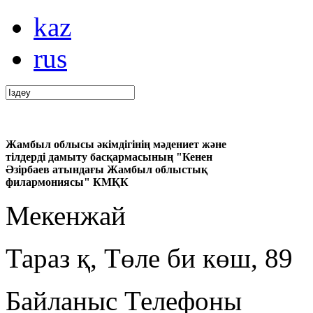
kaz
rus
Жамбыл облысы әкімдігінің мәдениет және
тілдерді дамыту басқармасының "Кенен
Әзірбаев атындағы Жамбыл облыстық
филармониясы" КМҚК
Мекенжай
Тараз қ, Төле би көш, 89
Байланыс Телефоны