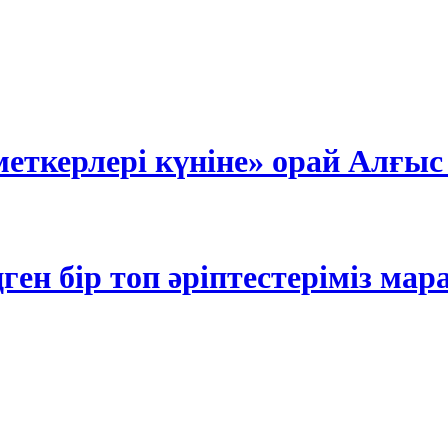
еткерлері күніне» орай Алғыс
ңген бір топ әріптестеріміз ма