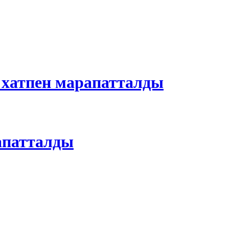
 хатпен марапатталды
рапатталды