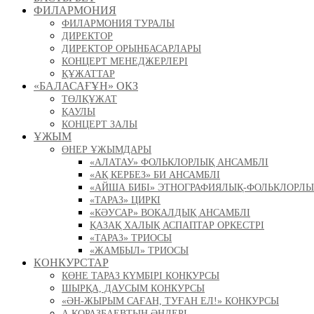
ФИЛАРМОНИЯ
ФИЛАРМОНИЯ ТУРАЛЫ
ДИРЕКТОР
ДИРЕКТОР ОРЫНБАСАРЛАРЫ
КОНЦЕРТ МЕНЕДЖЕРЛЕРІ
ҚҰЖАТТАР
«БАЛАСАҒҰН» ОКЗ
ТӨЛҚҰЖАТ
ҚАУЛЫ
КОНЦЕРТ ЗАЛЫ
ҰЖЫМ
ӨНЕР ҰЖЫМДАРЫ
«АЛАТАУ» ФОЛЬКЛОРЛЫҚ АНСАМБЛІ
«АҚ КЕРБЕЗ» БИ АНСАМБЛІ
«АЙША БИБІ» ЭТНОГРАФИЯЛЫҚ-ФОЛЬКЛОРЛЫ
«ТАРАЗ» ЦИРКІ
«КӘУСАР» ВОКАЛДЫҚ АНСАМБЛІ
ҚАЗАҚ ХАЛЫҚ АСПАПТАР ОРКЕСТРІ
«ТАРАЗ» ТРИОСЫ
«ЖАМБЫЛ» ТРИОСЫ
КОНКУРСТАР
КӨНЕ ТАРАЗ КҮМБІРІ КОНКУРСЫ
ШЫРҚА, ДАУСЫМ КОНКУРСЫ
«ӘН-ЖЫРЫМ САҒАН, ТУҒАН ЕЛ!» КОНКУРСЫ
А.ҚОРАЗБАЕВТЫҢ ӘНДЕРІ