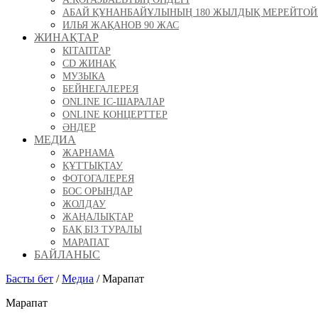
АБАЙ ҚҰНАНБАЙҰЛЫНЫҢ 180 ЖЫЛДЫҚ МЕРЕЙТО
ИЛЬЯ ЖАҚАНОВ 90 ЖАС
ЖИНАҚТАР
КІТАПТАР
CD ЖИНАҚ
МУЗЫКА
БЕЙНЕГАЛЕРЕЯ
ONLINE ІС-ШАРАЛАР
ONLINE КОНЦЕРТТЕР
ӘНДЕР
МЕДИА
ЖАРНАМА
ҚҰТТЫҚТАУ
ФОТОГАЛЕРЕЯ
БОС ОРЫНДАР
ЖОЛДАУ
ЖАҢАЛЫҚТАР
БАҚ БІЗ ТУРАЛЫ
МАРАПАТ
БАЙЛАНЫС
Басты бет
/
Медиа
/
Марапат
Марапат