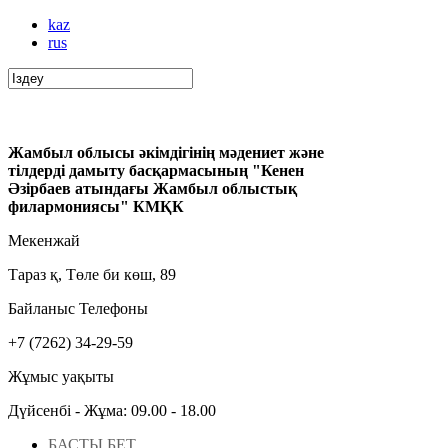
kaz
rus
Жамбыл облысы әкімдігінің мәдениет және
тілдерді дамыту басқармасының "Кенен
Әзірбаев атындағы Жамбыл облыстық
филармониясы" КМҚК
Мекенжай
Тараз қ, Төле би көш, 89
Байланыс Телефоны
+7 (7262) 34-29-59
Жұмыс уақыты
Дүйсенбі - Жұма: 09.00 - 18.00
БАСТЫ БЕТ