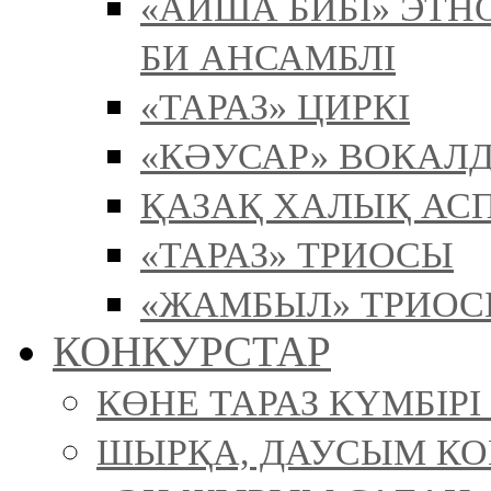
«АЙША БИБІ» ЭТ
БИ АНСАМБЛІ
«ТАРАЗ» ЦИРКІ
«КӘУСАР» ВОКАЛ
ҚАЗАҚ ХАЛЫҚ АСП
«ТАРАЗ» ТРИОСЫ
«ЖАМБЫЛ» ТРИО
КОНКУРСТАР
КӨНЕ ТАРАЗ КҮМБІР
ШЫРҚА, ДАУСЫМ К