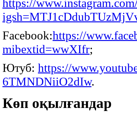
https://www.instagram.com
igsh=MTJ1cDdubTUzMjV
Facebook:
https://www.fac
mibextid=wwXIfr
;
Ютуб:
https://www.youtu
6TMNDNiiO2dIw
.
Көп оқылғандар