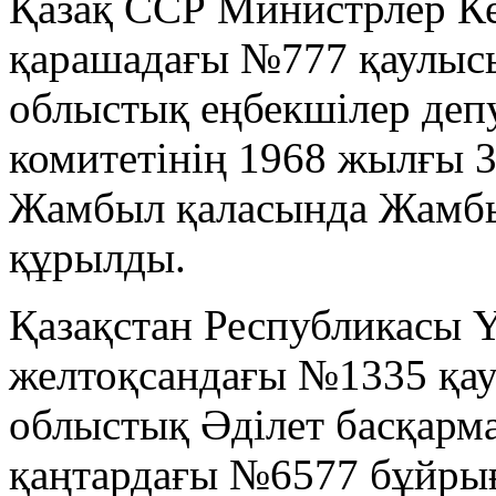
Қазақ ССР Министрлер Ке
қарашадағы №777 қаулыс
облыстық еңбекшілер депу
комитетінің 1968 жылғы 
Жамбыл қаласында Жамб
құрылды.
Қазақстан Республикасы 
желтоқсандағы №1335 қа
облыстық Әділет басқарм
қаңтардағы №6577 бұйры