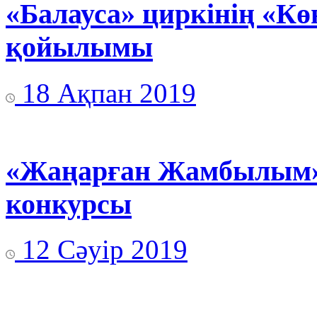
«Балауса» циркінің «Кө
қойылымы
18 Ақпан 2019
«Жаңарған Жамбылым» 
конкурсы
12 Сәуір 2019