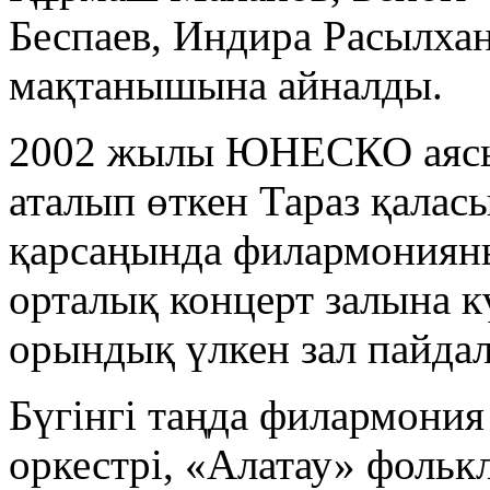
Беспаев, Индира Расылхан
мақтанышына айналды.
2002 жылы ЮНЕСКО аясы
аталып өткен Тараз қала
қарсаңында филармонияны
орталық концерт залына к
орындық үлкен зал пайдал
Бүгінгі таңда филармония
оркестрі, «Алатау» фольк