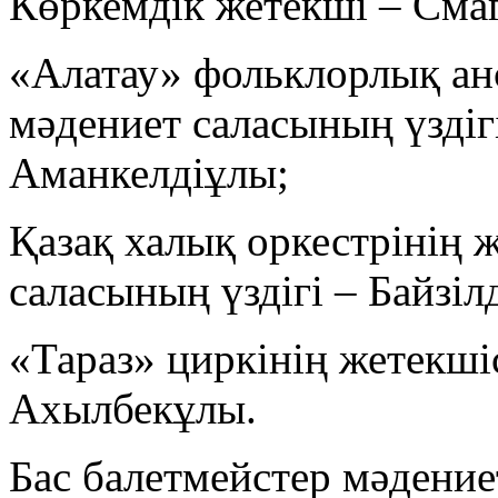
Көркемдік жетекші – Сма
«Алатау» фольклорлық анс
мәдениет саласының үздіг
Аманкелдіұлы;
Қазақ халық оркестрінің 
саласының үздігі – Байзі
«Тараз» циркінің жетекші
Ахылбекұлы.
Бас балетмейстер мәдение