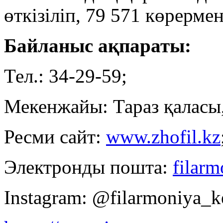
өткізіліп, 79 571 көрерме
Байланыс ақпараты:
Тел.: 34-29-59;
Мекенжайы: Тараз қаласы,
Ресми сайт:
www.zhofil.kz
Электронды пошта:
filar
Instagram: @filarmoniya_k