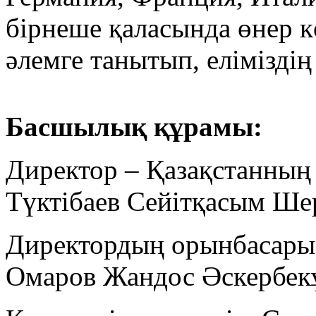
бірнеше қаласында өнер кө
әлемге танытып, елімізді
Басшылық құрамы:
Директор – Қазақстанның 
Түктібаев Сейітқасым Ше
Директордың орынбасары 
Омаров Жандос Әскербек