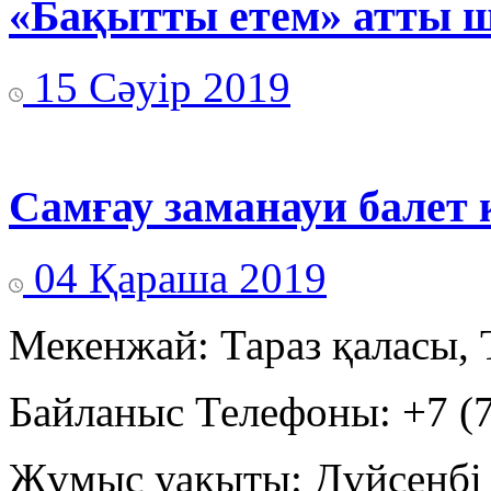
«Бақытты етем» атты ш
15 Сәуір 2019
Самғау заманауи балет 
04 Қараша 2019
Мекенжай: Тараз қаласы, 
Байланыс Телефоны: +7 (7
Жұмыс уақыты: Дүйсенбі -