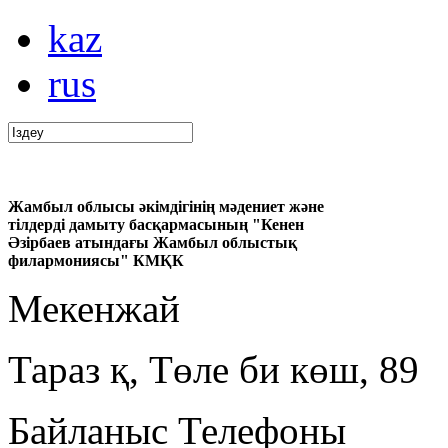
kaz
rus
Жамбыл облысы әкімдігінің мәдениет және
тілдерді дамыту басқармасының "Кенен
Әзірбаев атындағы Жамбыл облыстық
филармониясы" КМҚК
Мекенжай
Тараз қ, Төле би көш, 89
Байланыс Телефоны