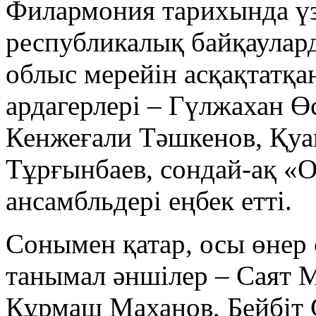
Филармония тарихында үз
республикалық байқаулард
облыс мерейін асқақтатқ
ардагерлері – Гүлжахан Ө
Кенжеғали Тәшкенов, Қу
Тұрғынбаев, сондай-ақ «О
ансамбльдері еңбек етті.
Сонымен қатар, осы өнер
танымал әншілер – Саят 
Құрмаш Маханов, Бейбіт 