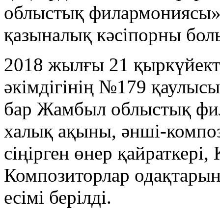
облыстық филармониясы»
қазыналық кәсіпорны болып
2018 жылғы 21 қыркүйек
әкімдігінің №179 қаулысы
бар Жамбыл облыстық фил
халық ақыны, әнші-компо
сіңірген өнер қайраткер
Композиторлар одақтарын
есімі берілді.