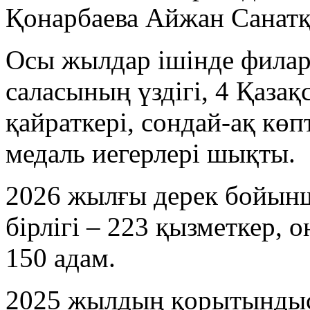
Қонарбаева Айжан Санат
Осы жылдар ішінде филар
саласының үздігі, 4 Қазақ
қайраткері, сондай-ақ көп
медаль иегерлері шықты.
2026 жылғы дерек бойын
бірлігі – 223 қызметкер, 
150 адам.
2025 жылдың қорытындыс