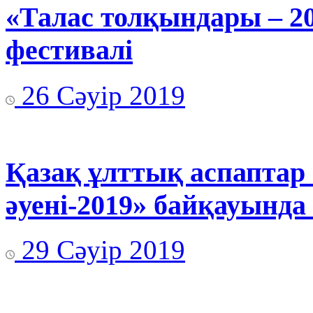
«Талас толқындары – 2
фестивалі
26 Сәуір 2019
Қазақ ұлттық аспаптар
әуені-2019» байқауында
29 Сәуір 2019