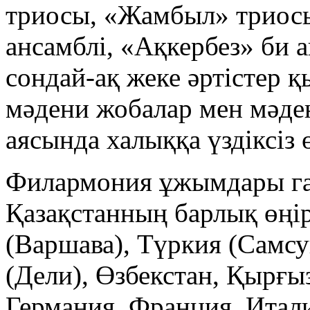
триосы, «Жамбыл» триосы
ансамблі, «Ақкербез» би а
сондай-ақ жеке әртістер қ
мәдени жобалар мен мәде
аясында халыққа үздіксіз 
Филармония ұжымдары га
Қазақстанның барлық өңір
(Варшава), Түркия (Самсу
(Дели), Өзбекстан, Қырғы
Германия, Франция, Итали