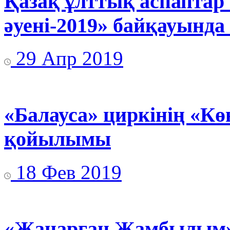
Қазақ ұлттық аспаптар
әуені-2019» байқауында
29 Апр 2019
«Балауса» циркінің «Кө
қойылымы
18 Фев 2019
«Жаңарған Жамбылым» 