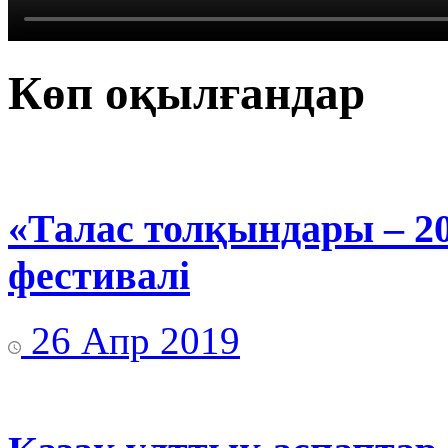
Көп оқылғандар
«Талас толқындары – 2
фестивалі
26 Апр 2019