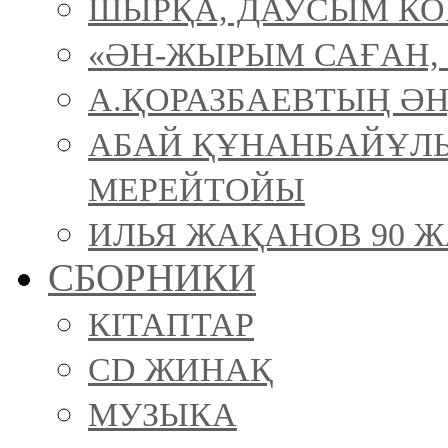
ШЫРҚА, ДАУСЫМ К
«ӘН-ЖЫРЫМ САҒАН, 
А.ҚОРАЗБАЕВТЫҢ ӘН
АБАЙ ҚҰНАНБАЙҰЛ
МЕРЕЙТОЙЫ
ИЛЬЯ ЖАҚАНОВ 90 Ж
СБОРНИКИ
КІТАПТАР
CD ЖИНАҚ
МУЗЫКА